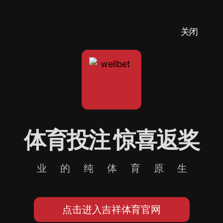
关闭
体育投注 惊喜返奖
业的纯体育原生
点击进入吉祥体育官网