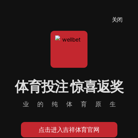
关闭
体育投注 惊喜返奖
业的纯体育原生
点击进入吉祥体育官网