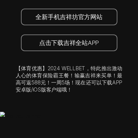
全新手机吉祥坊官方网站
点击下载吉祥全站APP
【体育优惠】2024 WELLBET，特此推出激动
人心的体育保险霸王餐！输赢吉祥来买单！最
高可返588元！一周5场！现在还可以下载APP
安卓版/iOS版客户端哦！