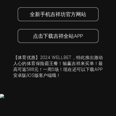
全新手机吉祥坊官方网站
点击下载吉祥全站APP
【体育优惠】2024 WELLBET，特此推出激动
人心的体育保险霸王餐！输赢吉祥来买单！最
高可返588元！一周5场！现在还可以下载APP
安卓版/iOS版客户端哦！