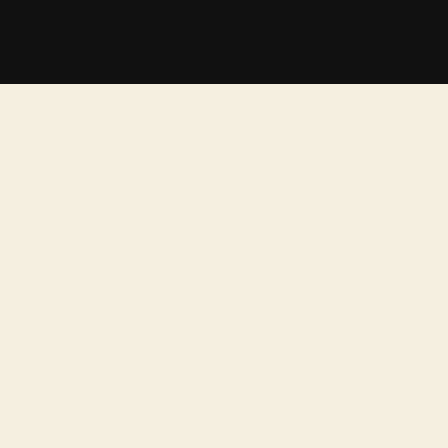
吉祥坊APP手机吉祥坊WELLBET【访问sm
坊官方网