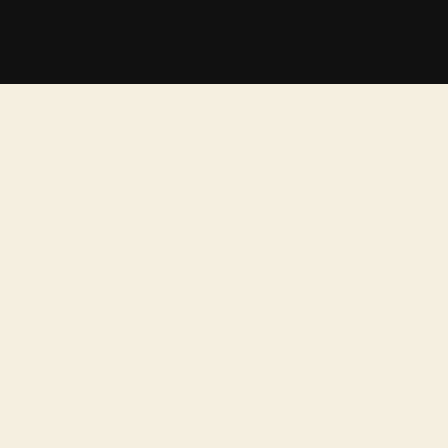
artjxf.com】吉祥
Tag:
欧超杯