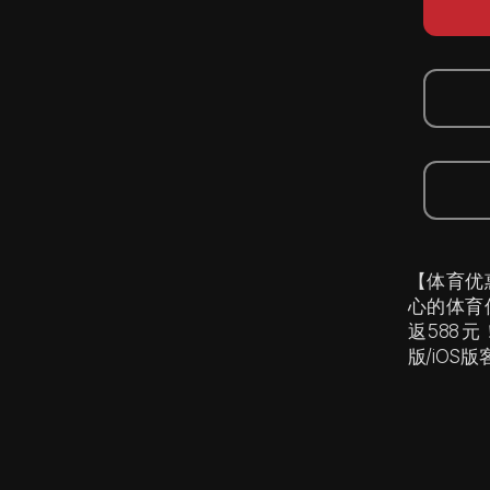
【体育优惠
心的体育
返588
版/iOS