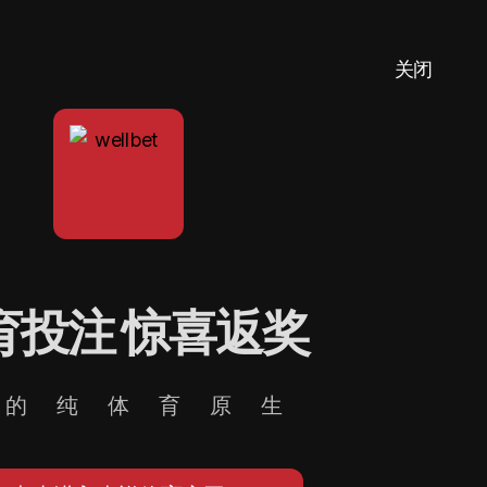
关闭
育投注 惊喜返奖
业的纯体育原生