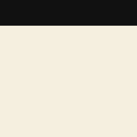
世界杯2022赛程时间表
吉祥体育APP
Search