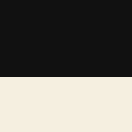
世界杯2022赛程时间表
吉祥体育APP
Search