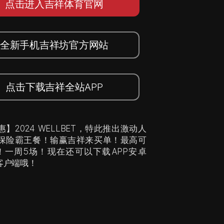
点击进入吉祥体育官网
全新手机吉祥坊官方网站
点击下载吉祥全站APP
】2024 WELLBET，特此推出激动人
保险霸王餐！输赢吉祥来买单！最高可
元！一周5场！现在还可以下载APP安卓
版客户端哦！