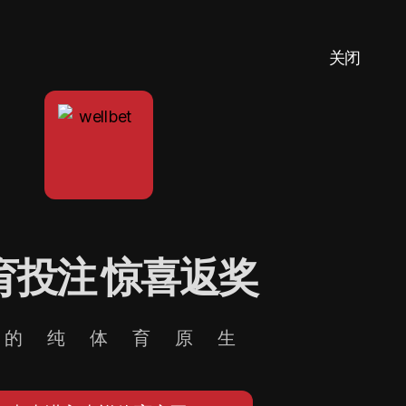
关闭
育投注 惊喜返奖
业的纯体育原生