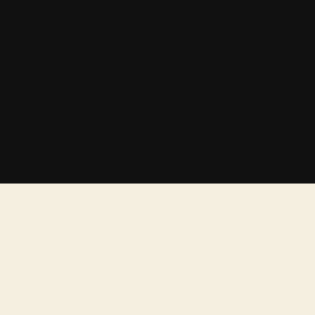
artjxf.com】吉祥