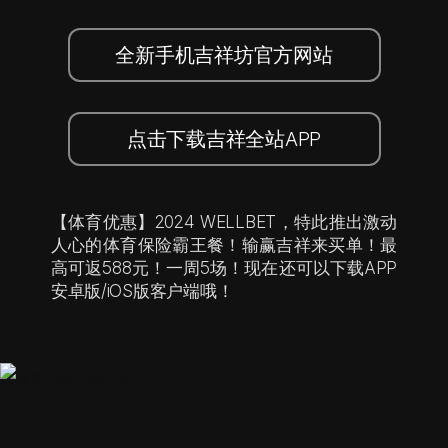
全新手机吉祥坊官方网站
点击下载吉祥全站APP
【体育优惠】2024 WELLBET，特此推出激动
人心的体育保险霸王餐！输赢吉祥来买单！最
高可返588元！一周5场！现在还可以下载APP
安卓版/iOS版客户端哦！