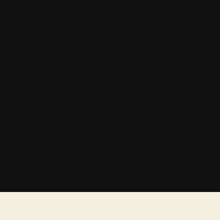
吉祥坊APP手机吉祥坊