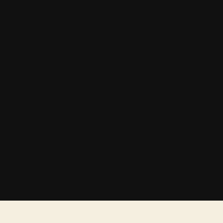
吉祥坊APP手机吉祥坊WELLBET【访问sm