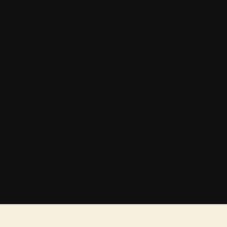
artjxf.com】吉祥